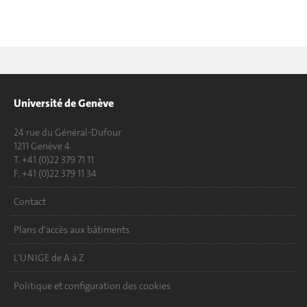
Université de Genève
24 rue du Général-Dufour
1211 Genève 4
T. +41 (0)22 379 71 11
F. +41 (0)22 379 11 34
Contact
Plans d'accès aux bâtiments
L'UNIGE de A à Z
Politique et configuration des cookies