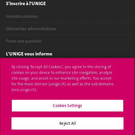
S'inscrire à l'UNIGE
Immatriculations
Démarches administratives
Poser une question
L'UNIGE vous informe
UNIGE Mobile
By clicking “Accept All Cookies”, you agree to the storing of
cookies on your device to enhance site navigation, analyze
site usage, and assist in our marketing efforts. You accept
Médias
for the main domain (unige.ch) as well as the sub domains
(xxx.unige.ch).
Offres d'emploi
Bibliothèque
Cookies Settings
Calendrier académique
Reject All
Médias sociaux UNIGE