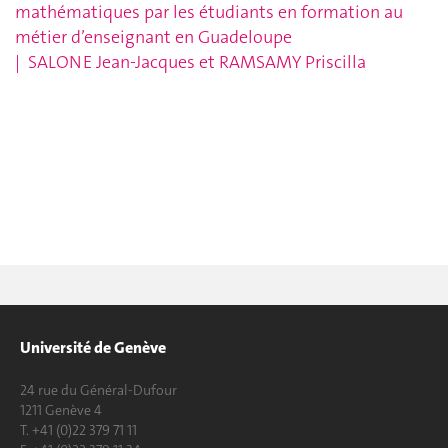
mathématiques par les étudiants en formation au
métier d’enseignant en Guadeloupe
|
SALONE Jean-Jacques et
RAMSAMY Priscilla
Université de Genève
24 rue du Général-Dufour
1211 Genève 4
T. +41 (0)22 379 71 11