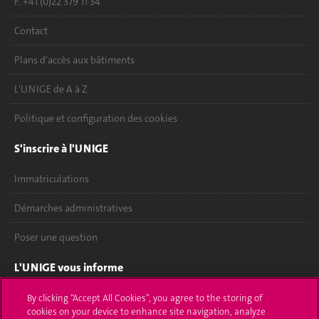
F. +41 (0)22 379 11 34
Contact
Plans d'accès aux bâtiments
L'UNIGE de A à Z
Politique et configuration des cookies
S'inscrire à l'UNIGE
Immatriculations
Démarches administratives
Poser une question
L'UNIGE vous informe
UNIGE Mobile
By clicking “Accept All Cookies”, you agree to the storing of
cookies on your device to enhance site navigation, analyze