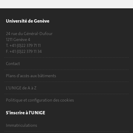
Université de Genève
24 rue du Général-Dufour
1211 Genève 4
T. +41 (0)22 379 71 11
F. +41 (0)22 379 11 34
Contact
Plans d'accès aux bâtiments
L'UNIGE de A à Z
Politique et configuration des cookies
S'inscrire à l'UNIGE
Immatriculations