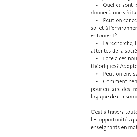
• Quelles sont les
donner à une vérit
• Peut-on concevoi
soi et à l’environ
entourent?
• La recherche, l’
attentes de la socié
• Face à ces nouve
théoriques? Adopter
• Peut-on envisage
• Comment penser 
pour en faire des 
logique de consomm
C’est à travers tout
les opportunités qu
enseignants en ma