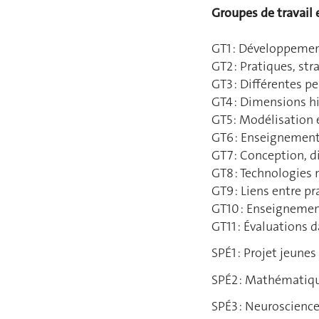
Groupes de travail 
GT1 : Développement
GT2 : Pratiques, str
GT3 : Différentes 
GT4 : Dimensions h
GT5 : Modélisation e
GT6 : Enseignement 
GT7 : Conception, d
GT8 : Technologies 
GT9 : Liens entre p
GT10 : Enseignement
GT11 : Évaluations
SPÉ1 : Projet jeune
SPÉ2 : Mathématiqu
SPÉ3 : Neuroscienc