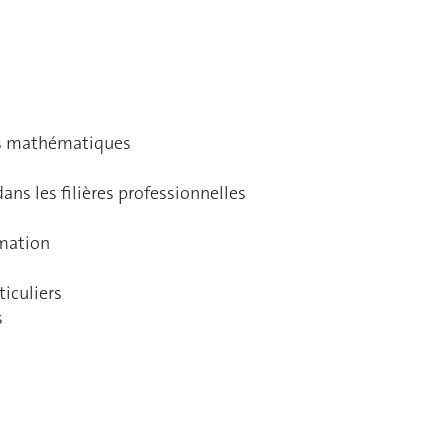
des mathématiques
ns les filières professionnelles
rmation
iculiers
s