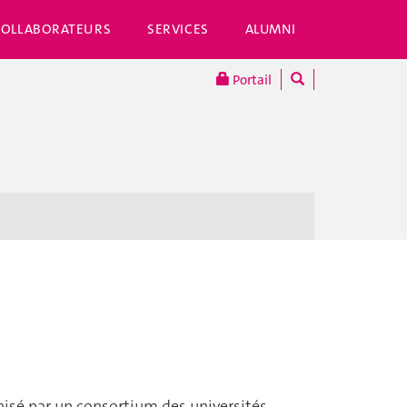
COLLABORATEURS
SERVICES
ALUMNI
Portail
isé par un consortium des universités