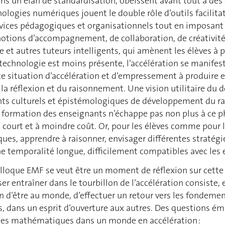
s un élan de standardisation, obéissent avant tout à des ob
nologies numériques jouent le double rôle d’outils facilitat
vices pédagogiques et organisationnels tout en imposant 
notions d’accompagnement, de collaboration, de créativité 
e et autres tuteurs intelligents, qui amènent les élèves à 
 technologie est moins présente, l’accélération se manifes
te situation d’accélération et d’empressement à produire 
e la réflexion et du raisonnement. Une vision utilitaire 
ts culturels et épistémologiques de développement du r
formation des enseignants n’échappe pas non plus à ce ph
court et à moindre coût. Or, pour les élèves comme pour l
es, apprendre à raisonner, envisager différentes stratégi
ne temporalité longue, difficilement compatibles avec les e
olloque EMF se veut être un moment de réflexion sur cett
er entraîner dans le tourbillon de l’accélération consiste, 
on d’être au monde, d’effectuer un retour vers les fondemen
s, dans un esprit d’ouverture aux autres. Des questions ém
 des mathématiques dans un monde en accélération :