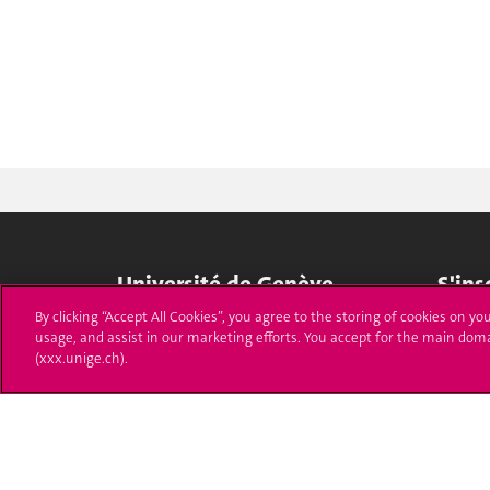
Université de Genève
S'ins
By clicking “Accept All Cookies”, you agree to the storing of cookies on yo
24 rue du Général-Dufour
Immatri
usage, and assist in our marketing efforts. You accept for the main dom
1211 Genève 4
(xxx.unige.ch).
T. +41 (0)22 379 71 11
Démarch
F. +41 (0)22 379 11 34
Poser u
Contact
Plans d'accès aux bâtiments