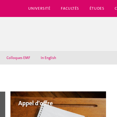
UNIVERSITÉ
FACULTÉS
ÉTUDES
Colloques EMF
In English
Appel d'offre