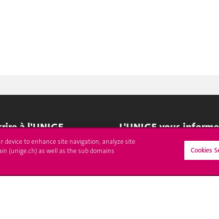
crire à l'UNIGE
L'UNIGE vous informe
ur device to enhance site navigation, analyze site
culations
UNIGE Mobile
Cookies S
ain (unige.ch) as well as the sub domains
es administratives
Médias
ne question
Offres d'emploi
Bibliothèque